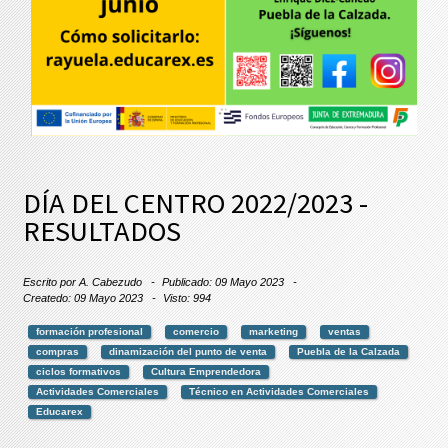
DÍA DEL CENTRO 2022/2023 -
RESULTADOS
Escrito por
A. Cabezudo
Publicado: 09 Mayo 2023
Createdo: 09 Mayo 2023
Visto: 994
formación profesional
comercio
marketing
ventas
compras
dinamización del punto de venta
Puebla de la Calzada
ciclos formativos
Cultura Emprendedora
Actividades Comerciales
Técnico en Actividades Comerciales
Educarex