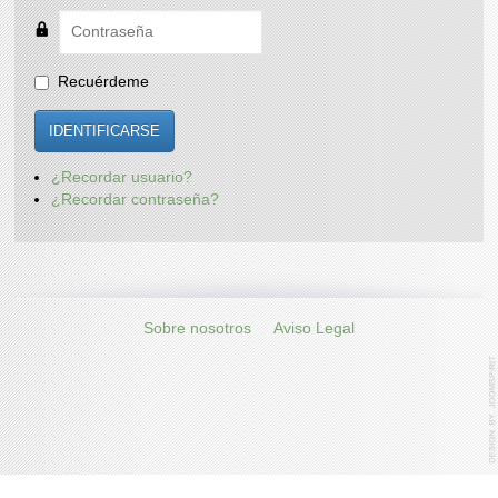
Recuérdeme
IDENTIFICARSE
¿Recordar usuario?
¿Recordar contraseña?
Sobre nosotros
Aviso Legal