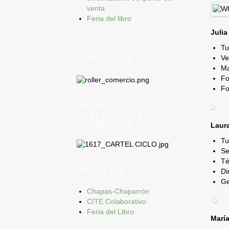
venta
Feria del libro
Julia
Tu
ACTIVIDADES
COMERCIALES
Ve
Ma
Fo
Fo
PROMOCIÓN DEL CICLO
DE ACTIVIDADES
COMERCIALES
Laur
Tu
Se
Té
PROYECTOS
Di
Ge
Chapas-Chaparrón
CITE Colaborativo
Feria del Libro
Marí