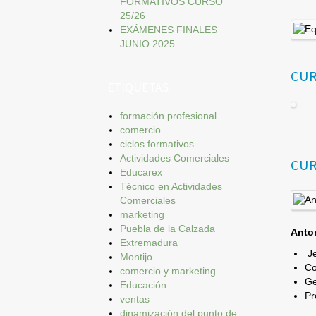
FORMATIVOS CURSO
25/26
EXÁMENES FINALES
JUNIO 2025
CUR
ETIQUETAS
formación profesional
comercio
ciclos formativos
Actividades Comerciales
CUR
Educarex
Técnico en Actividades
Comerciales
marketing
Puebla de la Calzada
Anto
Extremadura
Je
Montijo
Co
comercio y marketing
Ge
Educación
Pr
ventas
dinamización del punto de