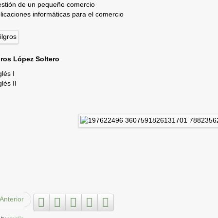
stión de un pequeño comercio
licaciones informáticas para el comercio
ros López Soltero
glés I
glés II
Anterior