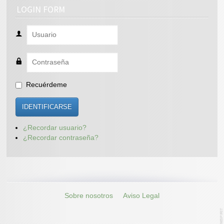
LOGIN FORM
Recuérdeme
IDENTIFICARSE
¿Recordar usuario?
¿Recordar contraseña?
Sobre nosotros
Aviso Legal