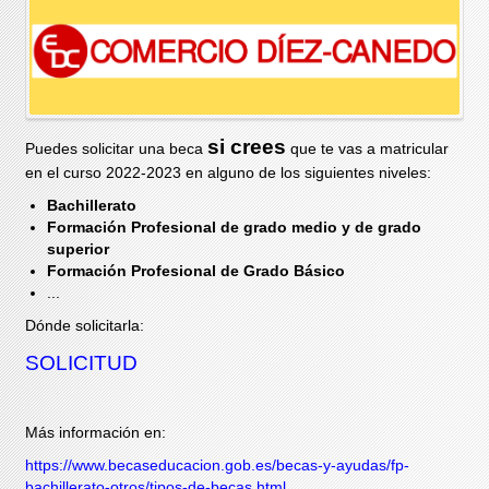
si crees
Puedes solicitar una beca
que te vas a matricular
en el curso 2022-2023 en alguno de los siguientes niveles:
Bachillerato
Formación Profesional
de grado medio y de grado
superior
Formación Profesional de Grado Básico
...
Dónde solicitarla:
SOLICITUD
Más información en:
https://www.becaseducacion.gob.es/becas-y-ayudas/fp-
bachillerato-otros/tipos-de-becas.html