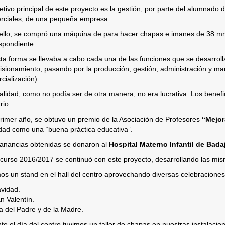
jetivo principal de este proyecto es la gestión, por parte del alumnado 
ciales, de una pequeña empresa.
ello, se compró una máquina de para hacer chapas e imanes de 38 mm
spondiente.
ta forma se llevaba a cabo cada una de las funciones que se desarrol
isionamiento, pasando por la producción, gestión, administración y mar
cialización).
nalidad, como no podía ser de otra manera, no era lucrativa. Los benefi
rio.
rimer año, se obtuvo un premio de la Asociación de Profesores
“Mejor
idad como una “buena práctica educativa”.
anancias obtenidas se donaron al
Hospital Materno Infantil de Bada
 curso 2016/2017 se continuó con este proyecto, desarrollando las mis
os un stand en el hall del centro aprovechando diversas celebraciones
vidad.
n Valentín.
a del Padre y de la Madre.
te el día del centro tuvimos un taller de chapas en nuestras instalacion