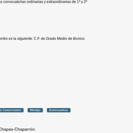
s convocatorias ordinarias y extraordinarias de 1º y 2º
entro es la siguiente: C.F. de Grado Medio de técnico
es Comerciales
Montijo
Extremadura
 Chapas-Chaparrón.