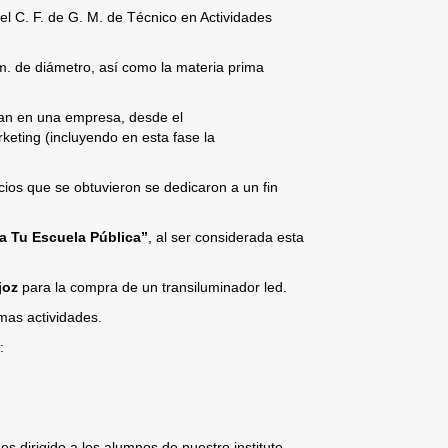
del C. F. de G. M. de Técnico en Actividades
. de diámetro, así como la materia prima
lan en una empresa, desde el
keting (incluyendo en esta fase la
cios que se obtuvieron se dedicaron a un fin
a Tu Escuela Pública”
, al ser considerada esta
joz
para la compra de un transiluminador led.
mas actividades.
:
es dirigido a los alumnos de nuestro instituto.