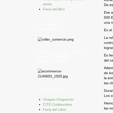
venta
De es
Feria del libro
Ese a
500 E
una r
ACTIVIDADES
COMERCIALES
En el
La re
contr
logra
PROMOCIÓN DEL CICLO
En fe
DE ACTIVIDADES
COMERCIALES
del c
Ademá
de lo
la en
las c
PROYECTOS
Duran
Los o
Chapas-Chaparrón
Hemos
CITE Colaborativo
las m
Feria del Libro