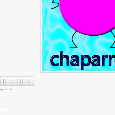
 by
social2s
ÓNDE ESTAMOS?