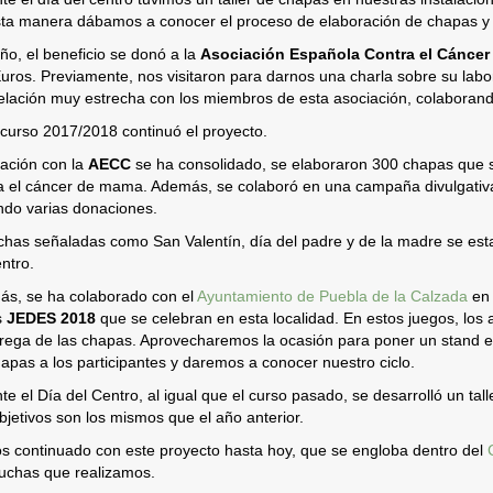
ta manera dábamos a conocer el proceso de elaboración de chapas y n
ño, el beneficio se donó a la
Asociación Española Contra el Cáncer
uros. Previamente, nos visitaron para darnos una charla sobre su labo
elación muy estrecha con los miembros de esta asociación, colaborand
 curso 2017/2018 continuó el proyecto.
lación con la
AECC
se ha consolidado, se elaboraron 300 chapas que s
a el cáncer de mama. Además, se colaboró en una campaña divulgativa
ndo varias donaciones.
chas señaladas como San Valentín, día del padre y de la madre se esta
entro.
s, se ha colaborado con el
Ayuntamiento de Puebla de la Calzada
en 
s
JEDES 2018
que se celebran en esta localidad. En estos juegos, los 
trega de las chapas. Aprovecharemos la ocasión para poner un stand en
hapas a los participantes y daremos a conocer nuestro ciclo.
te el Día del Centro, al igual que el curso pasado, se desarrolló un tall
bjetivos son los mismos que el año anterior.
 continuado con este proyecto hasta hoy, que se engloba dentro del
uchas que realizamos.