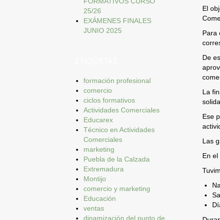
FORMATIVOS CURSO
El ob
25/26
Comer
EXÁMENES FINALES
JUNIO 2025
Para 
corre
De es
ETIQUETAS
aprov
comer
formación profesional
comercio
La fi
ciclos formativos
solida
Actividades Comerciales
Ese p
Educarex
activ
Técnico en Actividades
Comerciales
Las g
marketing
En el
Puebla de la Calzada
Extremadura
Tuvim
Montijo
Na
comercio y marketing
Sa
Educación
Dí
ventas
dinamización del punto de
Duran