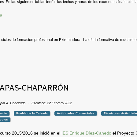
es. En las siguientes tablas tenéis las fechas y horas de los exámenes finales de la
a ciclos de formación profesional en Extremadura . La oferta formativa de muestro c
APAS-CHAPARRÓN
 por
A. Cabezudo
Createdo: 22 Febrero 2022
rcio
Puebla de la Calzada
Actividades Comerciales
Técnico en Actividad
ectos
 curso 2015/2016 se inició en el
IES Enrique Díez-Canedo
el Proyecto