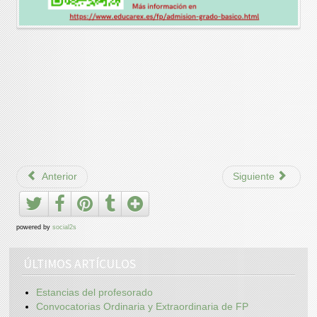
Anterior
Siguiente
powered by
social2s
ÚLTIMOS ARTÍCULOS
Estancias del profesorado
Convocatorias Ordinaria y Extraordinaria de FP