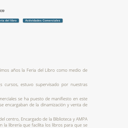
8839
ria del libro
Actividades Comerciales
timos años la Feria del Libro como medio de 
ios cursos, estuvo supervisado por nuestras 
merciales se ha puesto de manifiesto en este 
e encargaban de la dinamización y venta de 
l centro, Encargado de la Biblioteca y AMPA 
a librería que facilita los libros para que se 