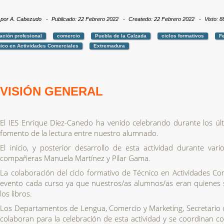
 por
A. Cabezudo
Publicado: 22 Febrero 2022
Createdo: 22 Febrero 2022
Visto: 
ación profesional
comercio
Puebla de la Calzada
ciclos formativos
Fe
ico en Actividades Comerciales
Extremadura
VISIÓN GENERAL
El IES Enrique Díez-Canedo ha venido celebrando durante los úl
fomento de la lectura entre nuestro alumnado.
El inicio, y posterior desarrollo de esta actividad durante var
compañeras Manuela Martínez y Pilar Gama.
La colaboración del ciclo formativo de Técnico en Actividades Co
evento cada curso ya que nuestros/as alumnos/as eran quienes s
los libros.
Los Departamentos de Lengua, Comercio y Marketing, Secretario de
colaboran para la celebración de esta actividad y se coordinan con l