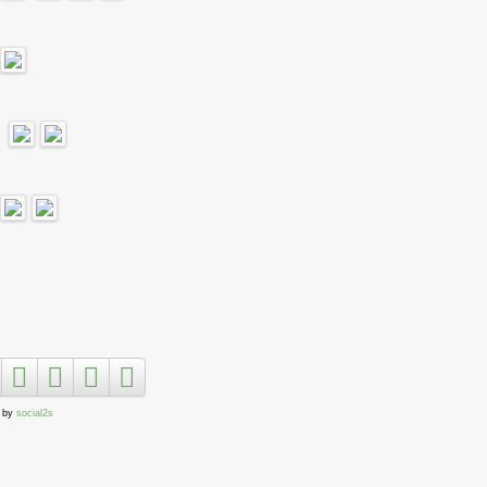
 by
social2s