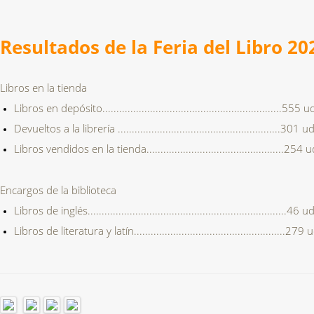
Resultados de la Feria del Libro 20
Libros en la tienda
Libros en depósito................................................................555 u
Devueltos a la librería ..........................................................301 u
Libros vendidos en la tienda.................................................254 
Encargos de la biblioteca
Libros de inglés.......................................................................46 u
Libros de literatura y latín......................................................279 