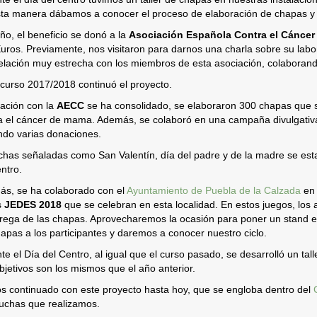
ta manera dábamos a conocer el proceso de elaboración de chapas y n
ño, el beneficio se donó a la
Asociación Española Contra el Cáncer
uros. Previamente, nos visitaron para darnos una charla sobre su labo
elación muy estrecha con los miembros de esta asociación, colaborand
 curso 2017/2018 continuó el proyecto.
lación con la
AECC
se ha consolidado, se elaboraron 300 chapas que s
a el cáncer de mama. Además, se colaboró en una campaña divulgativa
ndo varias donaciones.
chas señaladas como San Valentín, día del padre y de la madre se esta
entro.
s, se ha colaborado con el
Ayuntamiento de Puebla de la Calzada
en 
s
JEDES 2018
que se celebran en esta localidad. En estos juegos, los 
trega de las chapas. Aprovecharemos la ocasión para poner un stand en
hapas a los participantes y daremos a conocer nuestro ciclo.
te el Día del Centro, al igual que el curso pasado, se desarrolló un tall
bjetivos son los mismos que el año anterior.
 continuado con este proyecto hasta hoy, que se engloba dentro del
uchas que realizamos.