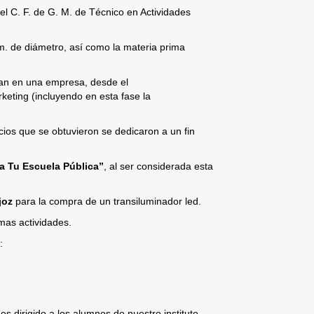
del C. F. de G. M. de Técnico en Actividades
. de diámetro, así como la materia prima
lan en una empresa, desde el
keting (incluyendo en esta fase la
cios que se obtuvieron se dedicaron a un fin
a Tu Escuela Pública”
, al ser considerada esta
joz
para la compra de un transiluminador led.
mas actividades.
:
es dirigido a los alumnos de nuestro instituto.