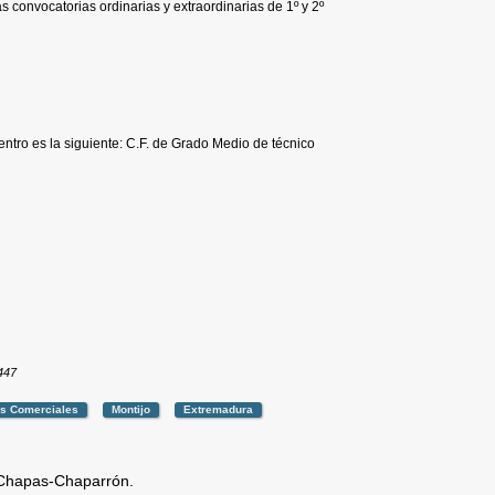
s convocatorias ordinarias y extraordinarias de 1º y 2º
entro es la siguiente: C.F. de Grado Medio de técnico
9447
es Comerciales
Montijo
Extremadura
 Chapas-Chaparrón.