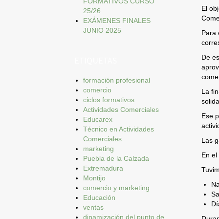
FORMATIVOS CURSO
El ob
25/26
Comer
EXÁMENES FINALES
JUNIO 2025
Para 
corre
De es
ETIQUETAS
aprov
comer
formación profesional
comercio
La fi
ciclos formativos
solida
Actividades Comerciales
Ese p
Educarex
activ
Técnico en Actividades
Comerciales
Las g
marketing
En el
Puebla de la Calzada
Extremadura
Tuvim
Montijo
Na
comercio y marketing
Sa
Educación
Dí
ventas
dinamización del punto de
Duran