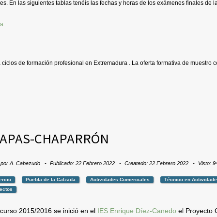
es. En las siguientes tablas tenéis las fechas y horas de los exámenes finales de la
a ciclos de formación profesional en Extremadura . La oferta formativa de muestro c
APAS-CHAPARRÓN
 por
A. Cabezudo
Publicado: 22 Febrero 2022
Createdo: 22 Febrero 2022
Visto: 
rcio
Puebla de la Calzada
Actividades Comerciales
Técnico en Actividad
ectos
 curso 2015/2016 se inició en el
IES Enrique Díez-Canedo
el Proyecto