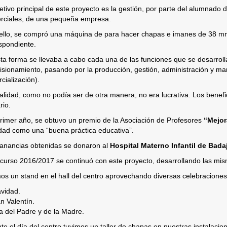
jetivo principal de este proyecto es la gestión, por parte del alumnado 
ciales, de una pequeña empresa.
ello, se compró una máquina de para hacer chapas e imanes de 38 mm
spondiente.
ta forma se llevaba a cabo cada una de las funciones que se desarrol
isionamiento, pasando por la producción, gestión, administración y mar
cialización).
nalidad, como no podía ser de otra manera, no era lucrativa. Los benefi
rio.
rimer año, se obtuvo un premio de la Asociación de Profesores
“Mejor
idad como una “buena práctica educativa”.
anancias obtenidas se donaron al
Hospital Materno Infantil de Bada
 curso 2016/2017 se continuó con este proyecto, desarrollando las mis
os un stand en el hall del centro aprovechando diversas celebraciones
vidad.
n Valentín.
a del Padre y de la Madre.
te el día del centro tuvimos un taller de chapas en nuestras instalacion