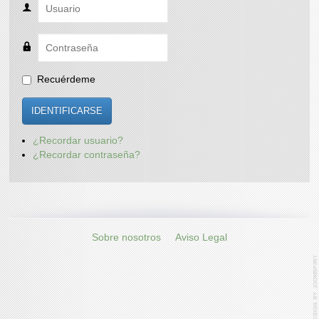
Recuérdeme
IDENTIFICARSE
¿Recordar usuario?
¿Recordar contraseña?
Sobre nosotros
Aviso Legal