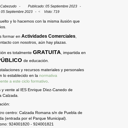
. Cabezudo
Publicado: 05 Septiembre 2023
: 05 Septiembre 2023
Visto: 719
elto y lo hacemos con la misma ilusión que
ños.
Actividades Comerciales
es formar en
,
ntacto con nosotros, aún hay plazas.
GRATUITA
ción es totalmente
, impartida en
PÚBLICO
de educación.
stalaciones y recursos materiales y personales
 lo establecido en la
normativa
ente a este ciclo formativo
.
 y vente al IES Enrique Díez-Canedo de
a Calzada.
ación:
tro centro: Calzada Romana s/n de Puebla de
da (entrada por el Parque Municipal).
éfono: 924001820 - 924001821