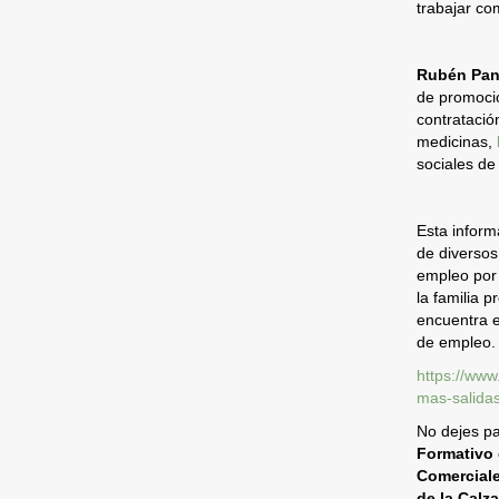
trabajar co
Rubén Pan
de promoci
contrataci
medicinas,
sociales d
Esta inform
de diversos
empleo po
la familia 
encuentra e
de empleo. 
https://www
mas-salida
No dejes pa
Formativo 
Comercial
de la Calz