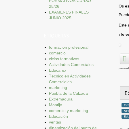
FORMATIVOS CURSO
Os es
25/26
EXÁMENES FINALES
Puede
JUNIO 2025
Este 
¡Te e
ETIQUETAS
formación profesional
comercio
ciclos formativos
Actividades Comerciales
powered
Educarex
Técnico en Actividades
Comerciales
marketing
E
Puebla de la Calzada
Extremadura
Montijo
for
comercio y marketing
Act
Educación
Edu
ventas
dinamización del punto de