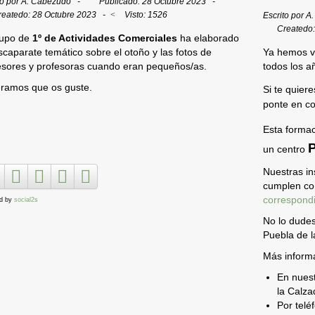
to por
A. Cabezudo
Publicado: 28 Octubre 2023
reatedo: 28 Octubre 2023
Visto: 1526
Escrito por
A
Createdo
rupo de
1º de Actividades Comerciales
ha elaborado
scaparate temático sobre el otoño y las fotos de
Ya hemos vu
esores y profesoras cuando eran pequeños/as.
todos los a
ramos que os guste.
Si te quier
ponte en co
Esta forma
un centro
Nuestras in
cumplen con
correspondi
d by
social2s
No lo dudes
Puebla de l
Más inform
En nues
la Calza
Por tel