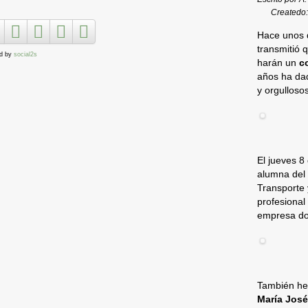
Createdo
Hace unos 
transmitió q
d by
social2s
harán un
c
años ha dad
y orgullosos
El jueves 8 
alumna del 
Transporte 
profesional
empresa do
También he
María Jos