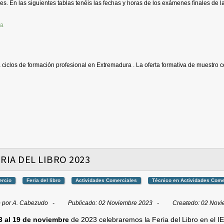
es. En las siguientes tablas tenéis las fechas y horas de los exámenes finales de la
a ciclos de formación profesional en Extremadura . La oferta formativa de muestro c
RIA DEL LIBRO 2023
rcio
Feria del libro
Actividades Comerciales
Técnico en Actividades Come
o por
A. Cabezudo
Publicado: 02 Noviembre 2023
Createdo: 02 Nov
3 al 19 de noviembre
de 2023 celebraremos la Feria del Libro en el
I