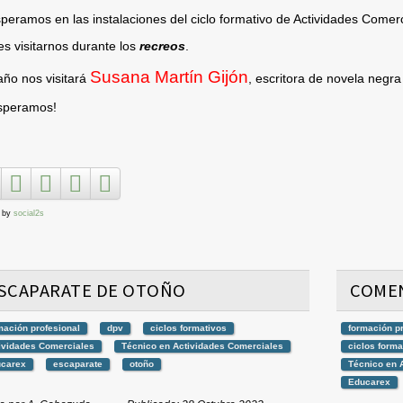
peramos en las instalaciones del ciclo formativo de Actividades Comerc
s visitarnos durante los
recreos
.
Susana Martín Gijón
año nos visitará
, escritora de novela negr
speramos!
 by
social2s
SCAPARATE DE OTOÑO
COME
mación profesional
dpv
ciclos formativos
formación p
ividades Comerciales
Técnico en Actividades Comerciales
ciclos forma
carex
escaparate
otoño
Técnico en 
Educarex