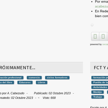
Por ema
acabezu
En Redes
bien co
powered by
socia
RÓXIMAMENTE...
FCT Y
mación profesional
comercio
ciclos formativos
formación p
ia del libro
Educarex
Libros
Puebla de l
Actividades
Montijo
to por
A. Cabezudo
Publicado: 02 Octubre 2023
Trabajo
reatedo: 02 Octubre 2023
Visto: 668
Escrito por
A