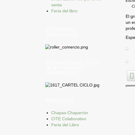
Escri
venta
C
Feria del libro
El g
un e
ACTIVIDADES
prof
COMERCIALES
Espe
PROMOCIÓN DEL CICLO
DE ACTIVIDADES
COMERCIALES
powere
PROYECTOS
Chapas-Chaparrón
CITE Colaborativo
Feria del Libro