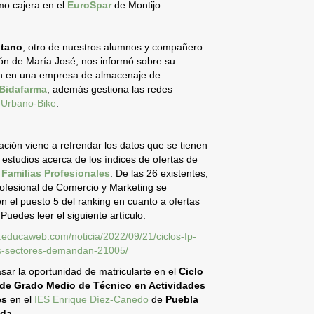
mo cajera en el
EuroSpar
de Montijo.
tano
, otro de nuestros alumnos y compañero
ón de María José, nos informó sobre su
ón en una empresa de almacenaje de
Bidafarma
, además gestiona las redes
e
Urbano-Bike
.
ación viene a refrendar los datos que se tienen
 estudios acerca de los índices de ofertas de
r
Familias Profesionales
. De las 26 existentes,
profesional de Comercio y Marketing se
n el puesto 5 del ranking en cuanto a ofertas
Puedes leer el siguiente artículo:
.educaweb.com/noticia/2022/09/21/ciclos-fp-
s-sectores-demandan-21005/
sar la oportunidad de matricularte en el
Ciclo
de Grado Medio de Técnico en Actividades
es
en el
IES Enrique Díez-Canedo
de
Puebla
ada
.