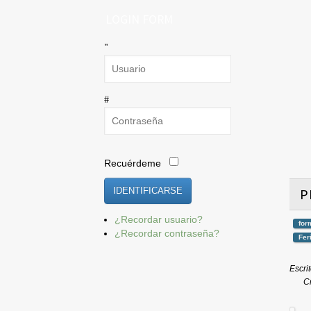
LOGIN FORM
Recuérdeme
IDENTIFICARSE
P
¿Recordar usuario?
for
¿Recordar contraseña?
Fer
Escri
C