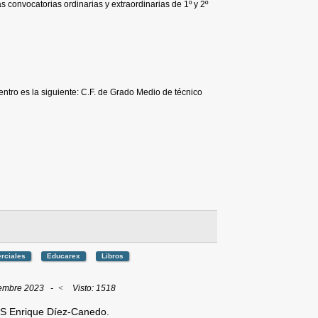
s convocatorias ordinarias y extraordinarias de 1º y 2º
entro es la siguiente: C.F. de Grado Medio de técnico
rciales
Educarex
Libros
iembre 2023
Visto: 1518
ES Enrique Díez-Canedo
.