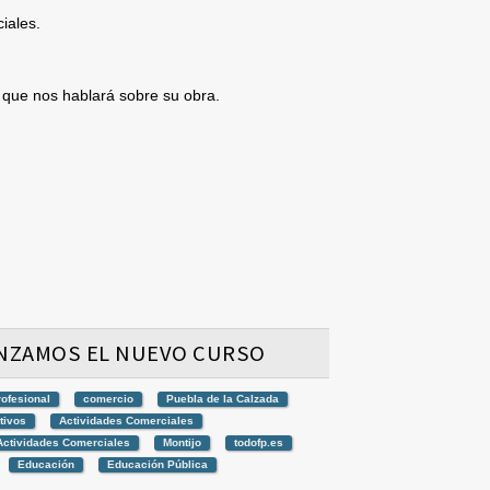
iales.
a que nos hablará sobre su obra.
NZAMOS EL NUEVO CURSO
rofesional
comercio
Puebla de la Calzada
tivos
Actividades Comerciales
Actividades Comerciales
Montijo
todofp.es
Educación
Educación Pública