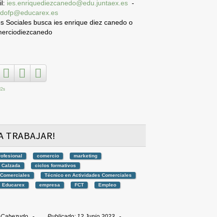
il:
ies.enriquediezcanedo@edu.juntaex.es
-
dofp@educarex.es
 Sociales busca ies enrique diez canedo o
merciodiezcanedo
l2s
 A TRABAJAR!
rofesional
comercio
marketing
a Calzada
ciclos formativos
 Comerciales
Técnico en Actividades Comerciales
Educarex
empresa
FCT
Empleo
. Cabezudo
Publicado: 12 Junio 2023