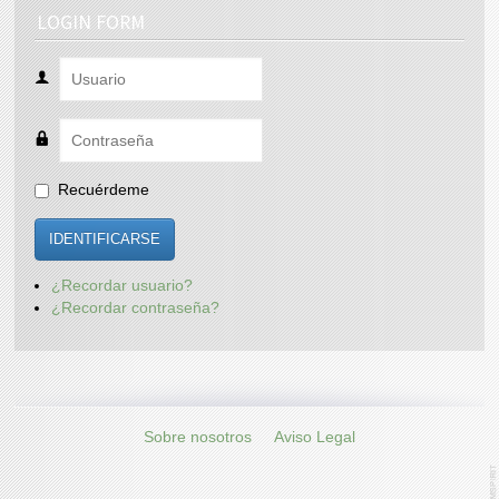
LOGIN FORM
Recuérdeme
IDENTIFICARSE
¿Recordar usuario?
¿Recordar contraseña?
Sobre nosotros
Aviso Legal