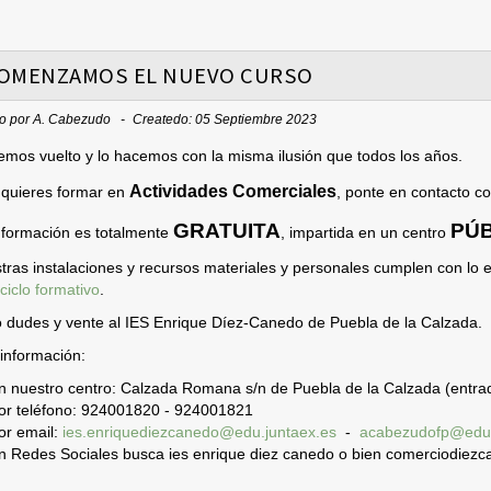
OMENZAMOS EL NUEVO CURSO
to por
A. Cabezudo
Createdo: 05 Septiembre 2023
emos vuelto y lo hacemos con la misma ilusión que todos los años.
Actividades Comerciales
e quieres formar en
, ponte en contacto c
GRATUITA
PÚ
 formación es totalmente
, impartida en un centro
tras instalaciones y recursos materiales y personales cumplen con lo 
ciclo formativo
.
o dudes y vente al IES Enrique Díez-Canedo de Puebla de la Calzada.
información:
n nuestro centro: Calzada Romana s/n de Puebla de la Calzada (entrad
or teléfono: 924001820 - 924001821
or email:
ies.enriquediezcanedo@edu.juntaex.es
-
acabezudofp@edu
n Redes Sociales busca ies enrique diez canedo o bien comerciodiez