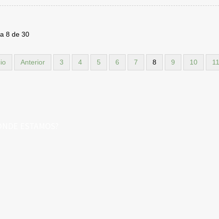
a 8 de 30
cio
Anterior
3
4
5
6
7
8
9
10
1
ÓNDE ESTAMOS?