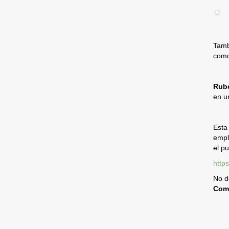
Tamb
como
Rub
en u
Esta
empl
el p
http
No d
Come