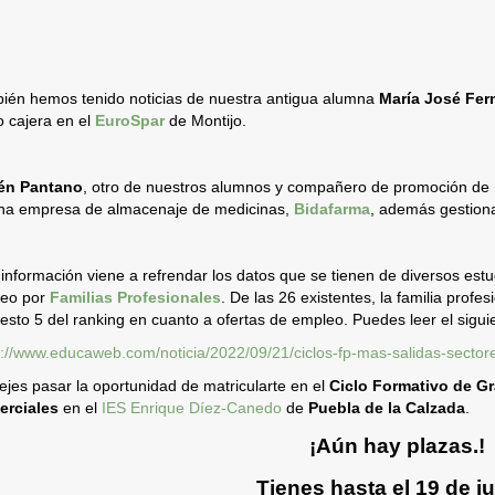
ién hemos tenido noticias de nuestra antigua alumna
María José Fer
 cajera en el
EuroSpar
de Montijo.
én Pantano
, otro de nuestros alumnos y compañero de promoción de 
na empresa de almacenaje de medicinas,
Bidafarma
, además gestiona
 información viene a refrendar los datos que se tienen de diversos estu
eo por
Familias Profesionales
. De las 26 existentes, la familia prof
uesto 5 del ranking en cuanto a ofertas de empleo. Puedes leer el siguie
s://www.educaweb.com/noticia/2022/09/21/ciclos-fp-mas-salidas-sect
ejes pasar la oportunidad de matricularte en el
Ciclo Formativo de G
rciales
en el
IES Enrique Díez-Canedo
de
Puebla de la Calzada
.
¡Aún hay plazas.!
Tienes hasta el 19 de j