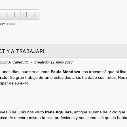
d by
social2s
CT Y A TRABAJAR!
to por
A. Cabezudo
Createdo: 12 Junio 2023
 unos días, nuestra alumna
Paula Mendoza
nos transmitió que al fina
rato
. Su gran trabajo durante estos dos años ha dado sus frutos. Nos s
cipar de su éxito.
eves 8 de junio nos visitó
Irene Aguilera
, antigua alumna del ciclo que 
stica de nuestra misma familia profesional y nos comunicó que la habí
.