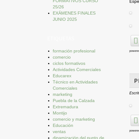
FORMATIVOS CURSO
Espe
25/26
EXÁMENES FINALES
JUNIO 2025
ETIQUETAS
formación profesional
powere
comercio
ciclos formativos
Actividades Comerciales
Educarex
P
Técnico en Actividades
Comerciales
Escri
marketing
Puebla de la Calzada
Extremadura
Montijo
comercio y marketing
Educación
powere
ventas
dinamización del punto de