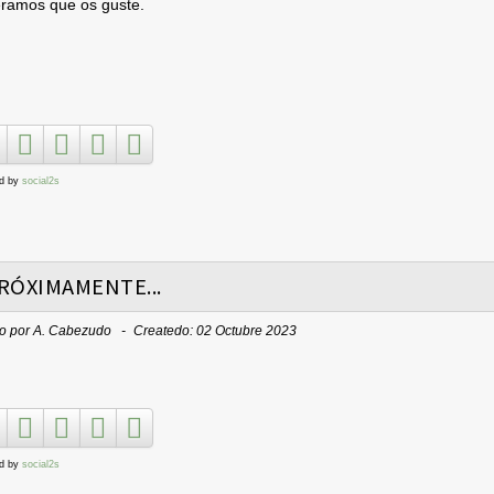
ramos que os guste.
d by
social2s
RÓXIMAMENTE...
to por
A. Cabezudo
Createdo: 02 Octubre 2023
d by
social2s