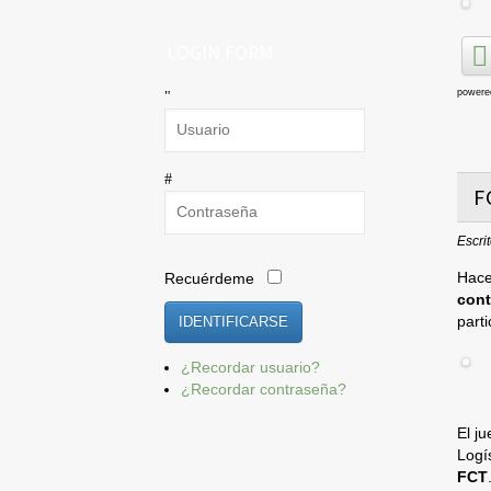
LOGIN FORM
powere
F
Escri
Hace
Recuérdeme
cont
IDENTIFICARSE
parti
¿Recordar usuario?
¿Recordar contraseña?
El ju
Logí
FCT