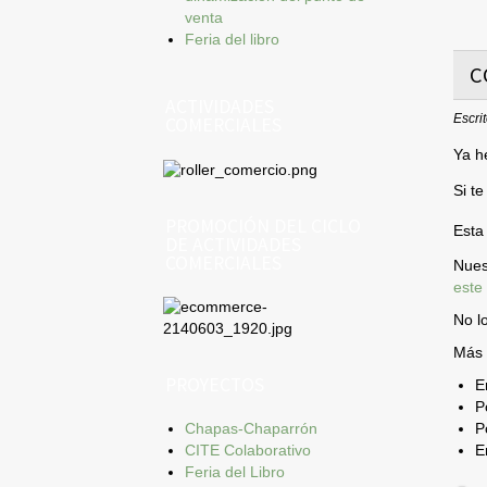
venta
Feria del libro
C
ACTIVIDADES
Escri
COMERCIALES
Ya h
Si t
PROMOCIÓN DEL CICLO
Esta
DE ACTIVIDADES
COMERCIALES
Nues
este 
No l
Más 
PROYECTOS
E
P
Chapas-Chaparrón
P
CITE Colaborativo
E
Feria del Libro