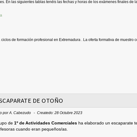
es. En las siguientes tablas tenéis las fechas y horas de los exámenes finales de la
a ciclos de formación profesional en Extremadura . La oferta formativa de muestro c
SCAPARATE DE OTOÑO
to por
A. Cabezudo
Createdo: 28 Octubre 2023
rupo de
1º de Actividades Comerciales
ha elaborado un escaparate tem
ofesoras cuando eran pequeños/as.