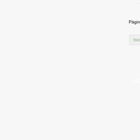
Págin
Ini
¿D